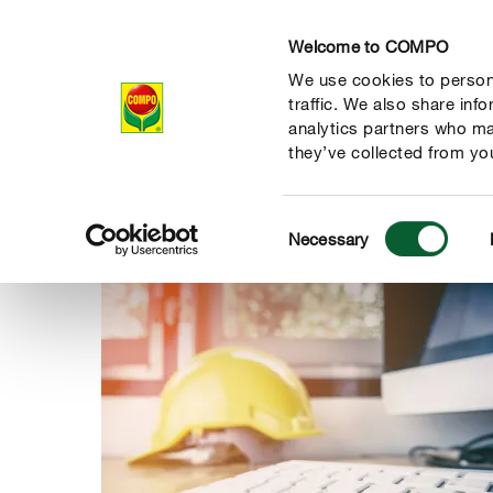
Welcome to COMPO
We use cookies to persona
Unternehmen
traffic. We also share inf
analytics partners who ma
they’ve collected from you
Consent
News
COMPO gewinnt Preis für Arbeitssicherheit
Necessary
COMPO Group
Selection