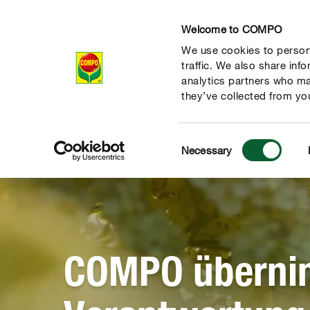
Welcome to COMPO
We use cookies to persona
Unternehmen
traffic. We also share inf
analytics partners who ma
they’ve collected from you
Consent
Necessary
Selection
COMPO überni