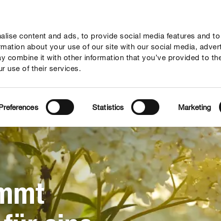
lise content and ads, to provide social media features and to
Verantwortung
Innovation
Marken & Produkte
ormation about your use of our site with our social media, adver
y combine it with other information that you’ve provided to th
r use of their services.
Preferences
Statistics
Marketing
mmt